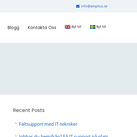
info@amplius.se
Byt till
Byt till
Blogg
Kontakta Oss
Recent Posts
Fältsupport med IT-tekniker
Jobbar du hemifrån? Få IT support på plats