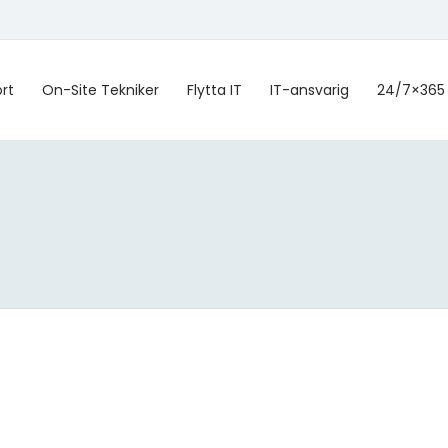
ort
On-Site Tekniker
Flytta IT
IT-ansvarig
24/7×365